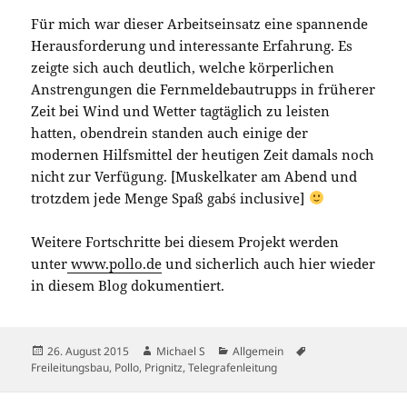
Für mich war dieser Arbeitseinsatz eine spannende
Herausforderung und interessante Erfahrung. Es
zeigte sich auch deutlich, welche körperlichen
Anstrengungen die Fernmeldebautrupps in früherer
Zeit bei Wind und Wetter tagtäglich zu leisten
hatten, obendrein standen auch einige der
modernen Hilfsmittel der heutigen Zeit damals noch
nicht zur Verfügung. [Muskelkater am Abend und
trotzdem jede Menge Spaß gab´s inclusive]
Weitere Fortschritte bei diesem Projekt werden
unter
www.pollo.de
und sicherlich auch hier wieder
in diesem Blog dokumentiert.
Veröffentlicht
Autor
Kategorien
Schlagwörter
26. August 2015
Michael S
Allgemein
am
Freileitungsbau
,
Pollo
,
Prignitz
,
Telegrafenleitung